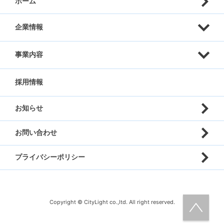
ホーム
企業情報
事業内容
代表挨拶
採用情報
企業理念
統括事業 グループ本社
お知らせ
会社概要
販売事業
お問い合わせ
グループ会社
買取事業
プライバシーポリシー
沿革
流通事業
社会貢献
リサイクル事業
Copyright © CityLight co.,ltd. All right reserved.
レンタカー事業