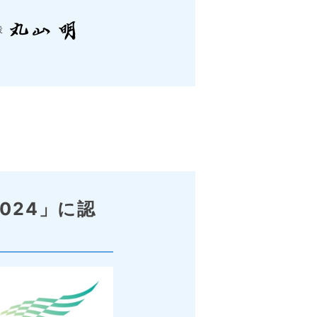
役
024」に認