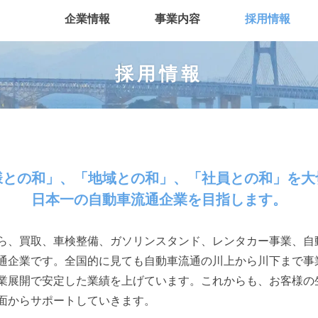
ープ会社
会社概要
グループ会社
沿革
企業情報
事業内容
採用情報
採用情報
様との和」、「地域との和」、
「社員との和」を大
日本一の自動車流通企業を
目指します。
ら、買取、車検整備、ガソリンスタンド、レンタカー事業、自
通企業です。全国的に見ても自動車流通の川上から川下まで事
業展開で安定した業績を上げています。これからも、お客様の
面からサポートしていきます。